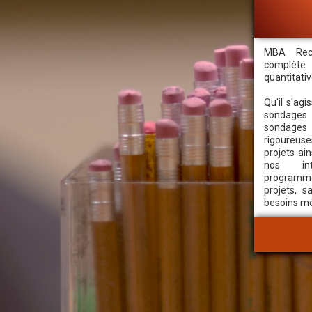
Gamme c
quantitati
Gestion 
MBA Rec
Réalisat
complète 
quantitativ
Réalisat
Réalisat
Qu'il s'ag
Program
sondage
sondage
Saisie d
rigoureus
Codifica
projets ain
Traiteme
nos inte
programm
Rédactio
projets, 
besoins m