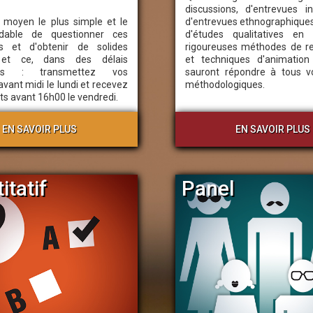
Animation de groupes de dis
discussions, d'entrevues ind
Traduction simultanée ou dif
du moyen le plus simple et le
d'entrevues ethnographique
dable de questionner ces
d'études qualitatives en 
Transcription simultanée ou d
ns et d'obtenir de solides
rigoureuses méthodes de r
Rédaction de rapports
s et ce, dans des délais
et techniques d'animation 
bles : transmettez vos
sauront répondre à tous v
avant midi le lundi et recevez
méthodologiques.
ts avant 16h00 le vendredi.
EN SAVOIR PLUS
EN SAVOIR PLUS
itatif
Panel
he réalise l'intégralité de ses
Le panel MBAweb couvre l'e
 quantitatives à l'interne, au
territoire de la province. Quels q
 de Montréal.
besoins en matière de reche
pointe de la technologie, les
pouvons cibler vos projets avec
ns de MBA Recherche permettent
précision extrême.
ts de suivre la progression de
ts de recherche en temps réel et
Si vous voulez dépasser les f
-ci ne sont laissés dans le noir,
Québec, notre réseau de p
s mises à jour quotidiennes.