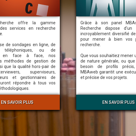
accrédités couvre l'intégralité 
omplète de services
nord-américain, ainsi que de la 
ve
de projets quantitatifs
herche offre la gamme
Grâce à son panel MBA
Notre panel est en croissan
ion d'entrevues téléphoniques
des services en recherche
Recherche dispose d'un é
grâce à nos campagnes de r
e.
incroyablement diversifié de
ion d'entrevues en ligne
certifiées, en ligne et hors 
pour mener à bien vos p
ion d'entrevues en face à face
isse de sondages en ligne, de
recherche.
garantit que le profil de n
mation CATI / CAWI / CAPI
s téléphoniques, ou de
demeure stable au fil du temps 
s en face à face, nos
Que vous souhaitiez mener 
e données
biais potentiels découlant du
es méthodes de gestion de
de nature générale, ou que
tion des questions ouvertes
si que la qualité hors-pair de
besoin de profils précis
par vague.
nt statistique
rviewers, superviseurs,
MBAweb garantit une exécut
eurs et gestionnaires de
et précise de vos projets.
n de rapports
sauront répondre à tous vos
Présentation du panel :
documen
éthodologiques.
EN SAVOIR PLUS
EN SAVOIR PLUS