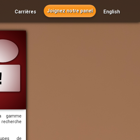
Joignez notre panel
Carrières
English
et mettre en
d'un projet
ssion, nous
tements sur
grâce à la
ganiser des
 à face et
 en matière
.
services
la gamme
 recherche
sion
oupes de