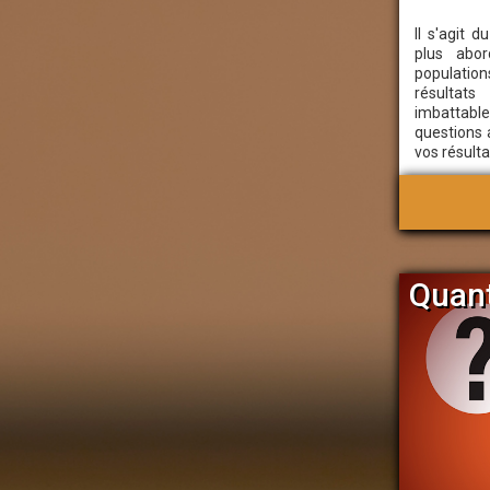
Il s'agit 
plus abor
populatio
résultat
imbatta
questions 
vos résulta
Quant
MBA Recherc
opérations
centre-ville
À la fine 
installatio
à ses clien
leurs proje
jamais ceux
recevant de